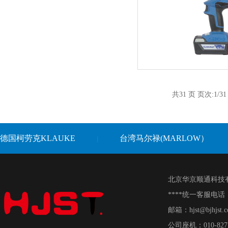
共31 页 页次:1/31
德国柯劳克KLAUKE
台湾马尔禄(MARLOW）
|
北京华京顺通科技
****统一客服电话：销
邮箱：hjst@bjhjst
公司座机：010-82