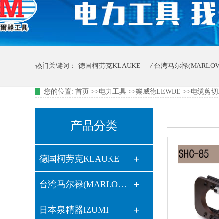
热门关键词：
德国柯劳克KLAUKE
/
台湾马尔禄(MARLO
您的位置:
首页 >>
电力工具
>>
樂威德LEWDE
>>
电缆剪切
意大利森博尔CEMBRE
/
日本大亚DAIA
/
美国KUDOS
产品分类
德国柯劳克KLAUKE
台湾马尔禄(MARLOW）
日本泉精器IZUMI