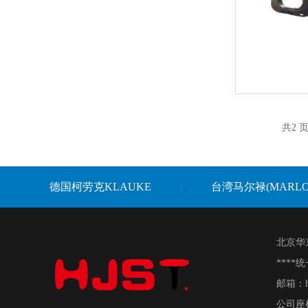
共2 页
德国柯劳克KLAUKE
台湾马尔禄(MARL
|
北京华
****
邮箱：hj
公司座机