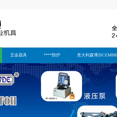
五金器具
****防护
意大利森博尔CEMBR