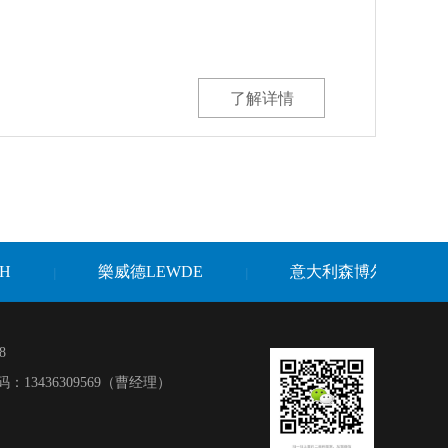
了解详情
H
樂威德LEWDE
意大利森博尔CEMBR
|
|
8
：13436309569（曹经理）