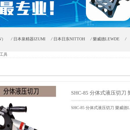
W）
/
日本泉精器IZUMI
/
日本日东NITTOH
/
樂威德LEWDE
/
工具
科德
/
****防护
/
五金器具
/
SHC-85 分体式液压切刀
SHC-85 分体式液压切刀 樂威德L