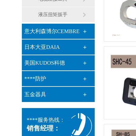
液压扭矩扳手
意大利森博尔CEMBRE
日本大亚DAIA
美国KUDOS科德
****防护
五金器具
****服务热线：
销售经理：