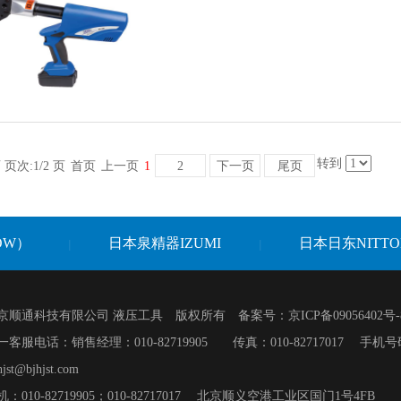
转到
 页次:1/2 页
首页
上一页
1
2
下一页
尾页
OW）
日本泉精器IZUMI
日本日东NITTO
|
|
京顺通科技有限公司 液压工具 版权所有 备案号：
京ICP备09056402号-
统一客服电话：销售经理：010-82719905 传真：010-82717017 手机号码
st@bjhjst.com
：010-82719905；010-82717017 北京顺义空港工业区国门1号4FB